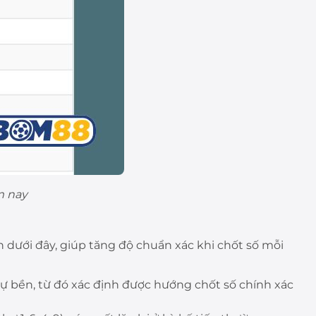
m nay
 dưới đây, giúp tăng độ chuẩn xác khi chốt số mỗi
t sự bền, từ đó xác định được hướng chốt số chính xác