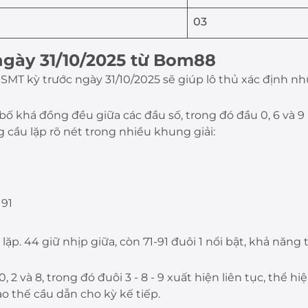
03
ngày 31/10/2025 từ Bom88
XSMT kỳ trước ngày 31/10/2025 sẽ giúp lô thủ xác định n
bố khá đồng đều giữa các đầu số, trong đó đầu 0, 6 và 9 
g cầu lặp rõ nét trong nhiều khung giải:
 91
lặp. 44 giữ nhịp giữa, còn 71-91 đuôi 1 nổi bật, khả năng t
0, 2 và 8, trong đó đuôi 3 - 8 - 9 xuất hiện liên tục, thể
ạo thế cầu dẫn cho kỳ kế tiếp.