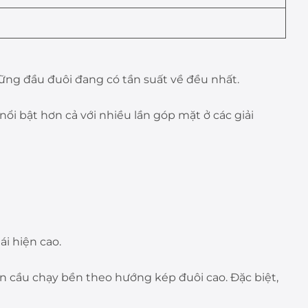
hững đầu đuôi đang có tần suất về đều nhất.
nổi bật hơn cả với nhiều lần góp mặt ở các giải
ái hiện cao.
 hiện cầu chạy bền theo hướng kép đuôi cao. Đặc biệt,