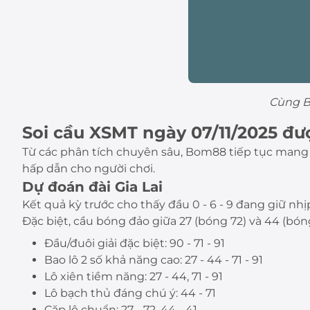
Cùng Bo
Soi cầu XSMT ngày 07/11/2025 đ
Từ các phân tích chuyên sâu, Bom88 tiếp tục mang 
hấp dẫn cho người chơi.
Dự đoán đài Gia Lai
Kết quả kỳ trước cho thấy đầu 0 - 6 - 9 đang giữ nhịp
Đặc biệt, cầu bóng đảo giữa 27 (bóng 72) và 44 (bón
Đầu/đuôi giải đặc biệt: 90 - 71 - 91
Bao lô 2 số khả năng cao: 27 - 44 - 71 - 91
Lô xiên tiềm năng: 27 - 44, 71 - 91
Lô bạch thủ đáng chú ý: 44 - 71
Cặp lô chuẩn: 27 - 72, 44 - 41