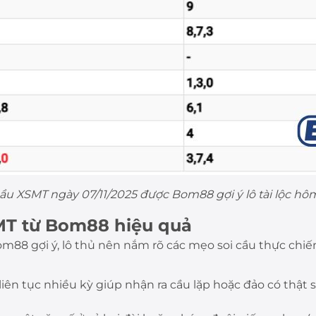
cầu XSMT ngày 07/11/2025 được Bom88 gợi ý lô tài lộc hô
MT từ Bom88 hiệu quả
88 gợi ý, lô thủ nên nắm rõ các mẹo soi cầu thực chiến
t liên tục nhiều kỳ giúp nhận ra cầu lặp hoặc đảo có thậ