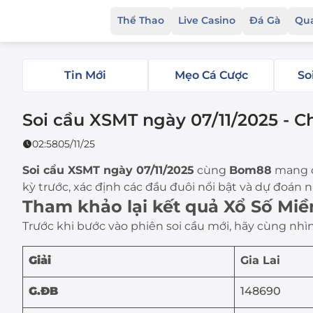
BOM88
Thể Thao
Live Casino
Đá Gà
Qu
-
Top
1
Nhà
Tin Mới
Mẹo Cá Cược
So
Cái
Thể
Soi cầu XSMT ngày 07/11/2025 - 
Thao,
Bóng
02:58
05/11/25
Đá,
Soi cầu XSMT ngày 07/11/2025
cùng
Bom88
mang đế
Live
kỳ trước, xác định các đầu đuôi nổi bật và dự đoán
Casino,
Tham khảo lại kết quả Xổ Số Miề
Đá
Gà
Trước khi bước vào phiên soi cầu mới, hãy cùng nhìn
Giải
Gia Lai
G.ĐB
148690