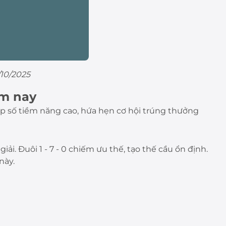
/10/2025
ôm nay
p số tiềm năng cao, hứa hẹn cơ hội trúng thưởng
iải. Đuôi 1 - 7 - 0 chiếm ưu thế, tạo thế cầu ổn định.
này.