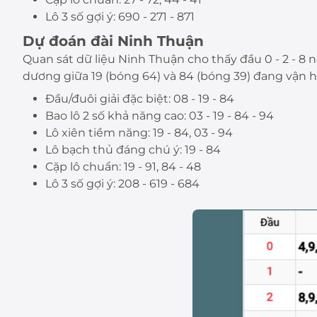
Lô 3 số gợi ý: 690 - 271 - 871
Dự đoán đài Ninh Thuận
Quan sát dữ liệu Ninh Thuận cho thấy đầu 0 - 2 - 8 n
dương giữa 19 (bóng 64) và 84 (bóng 39) đang vận hàn
Đầu/đuôi giải đặc biệt: 08 - 19 - 84
Bao lô 2 số khả năng cao: 03 - 19 - 84 - 94
Lô xiên tiềm năng: 19 - 84, 03 - 94
Lô bạch thủ đáng chú ý: 19 - 84
Cặp lô chuẩn: 19 - 91, 84 - 48
Lô 3 số gợi ý: 208 - 619 - 684