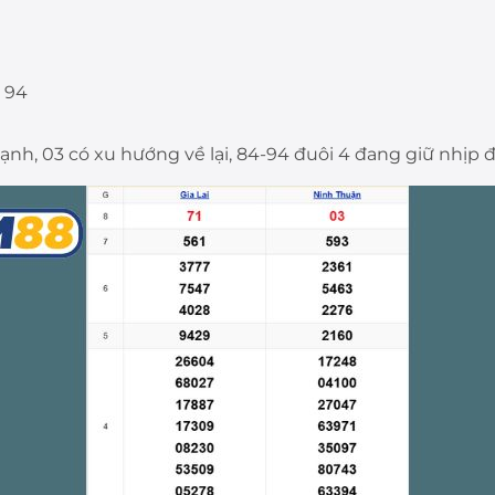
- 94
nh, 03 có xu hướng về lại, 84-94 đuôi 4 đang giữ nhịp 