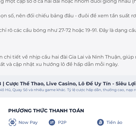
ng một cặp số ở cả hai đài hoặc nhóm đuôi giống nhau (như
chọn số, nên đối chiếu bảng đầu - đuôi để xem tần suất 
 rõ các cầu bóng như 27-72 hoặc 19-91. Đây là dạng cầu
chi tiết về nhịp cầu hai đài Gia Lai và Ninh Thuận, giúp
hất và cập nhật xu hướng lô đề hấp dẫn mỗi ngày.
| Cược Thể Thao, Live Casino, Lô Đề Uy Tín - Siêu Lợ
 Nổ Hũ, Quay Số và nhiều game khác. Tỷ lệ cược hấp dẫn, thưởng cao, nạp 
PHƯƠNG THỨC THANH TOÁN
Now Pay
P2P
Tiền ảo