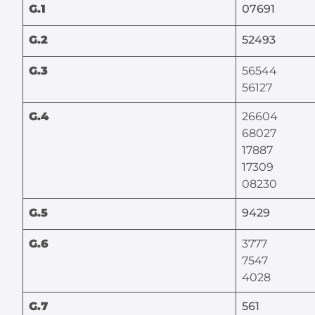
G.1
07691
G.2
52493
G.3
56544
56127
G.4
26604
68027
17887
17309
08230
G.5
9429
G.6
3777
7547
4028
G.7
561