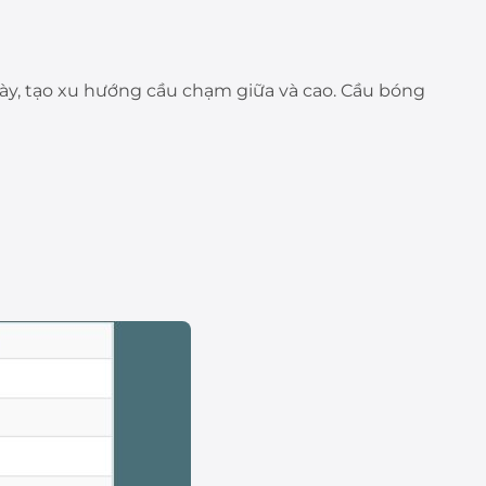
n dày, tạo xu hướng cầu chạm giữa và cao. Cầu bóng