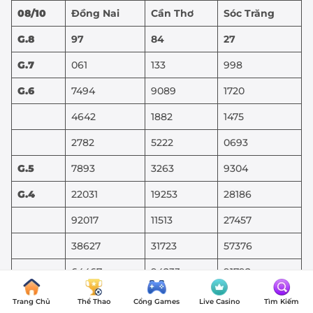
08/10
Đồng Nai
Cần Thơ
Sóc Trăng
G.8
97
84
27
G.7
061
133
998
G.6
7494
9089
1720
4642
1882
1475
2782
5222
0693
G.5
7893
3263
9304
G.4
22031
19253
28186
92017
11513
27457
38627
31723
57376
64467
94233
91792
95366
11524
06144
Trang Chủ
Thể Thao
Cổng Games
Live Casino
Tìm Kiếm