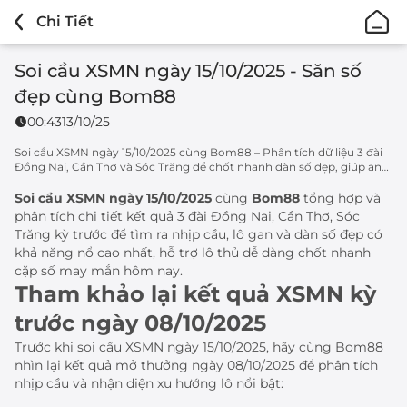
BOM88
Chi Tiết
-
Top
Soi cầu XSMN ngày 15/10/2025 - Săn số
1
đẹp cùng Bom88
Nhà
Cái
00:43
13/10/25
Thể
Soi cầu XSMN ngày 15/10/2025 cùng Bom88 – Phân tích dữ liệu 3 đài
Thao,
Đồng Nai, Cần Thơ và Sóc Trăng để chốt nhanh dàn số đẹp, giúp anh
em tăng cơ hội trúng thưởng trong hôm nay.
Bóng
Soi cầu XSMN ngày 15/10/2025
cùng
Bom88
tổng hợp và
Đá,
phân tích chi tiết kết quả 3 đài Đồng Nai, Cần Thơ, Sóc
Live
Trăng kỳ trước để tìm ra nhịp cầu, lô gan và dàn số đẹp có
Casino,
khả năng nổ cao nhất, hỗ trợ lô thủ dễ dàng chốt nhanh
cặp số may mắn hôm nay.
Đá
Tham khảo lại kết quả XSMN kỳ
Gà
trước ngày 08/10/2025
Trước khi soi cầu XSMN ngày 15/10/2025, hãy cùng Bom88
nhìn lại kết quả mở thưởng ngày 08/10/2025 để phân tích
nhịp cầu và nhận diện xu hướng lô nổi bật: