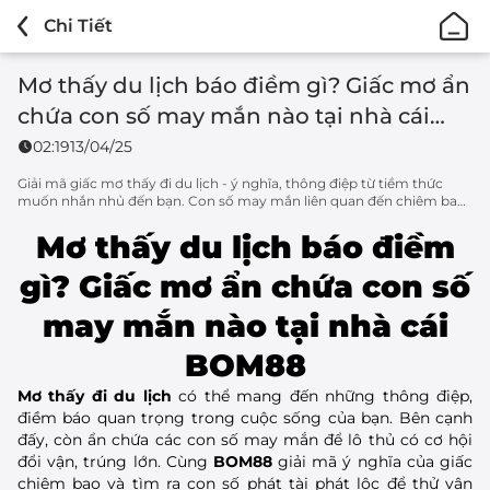
BOM88
Chi Tiết
-
Top
Mơ thấy du lịch báo điềm gì? Giấc mơ ẩn
1
chứa con số may mắn nào tại nhà cái
Nhà
Cái
BOM88
02:19
13/04/25
Thể
Giải mã giấc mơ thấy đi du lịch - ý nghĩa, thông điệp từ tiềm thức
Thao,
muốn nhắn nhủ đến bạn. Con số may mắn liên quan đến chiêm bao
đi du lịch được BOM88 gợi ý.
Bóng
Mơ thấy du lịch báo điềm
Đá,
Live
gì? Giấc mơ ẩn chứa con số
Casino,
may mắn nào tại nhà cái
Đá
Gà
BOM88
Mơ thấy đi du lịch
có thể mang đến những thông điệp,
điềm báo quan trọng trong cuộc sống của bạn. Bên cạnh
đấy, còn ẩn chứa các con số may mắn để lô thủ có cơ hội
đổi vận, trúng lớn. Cùng
BOM88
giải mã ý nghĩa của giấc
chiêm bao và tìm ra con số phát tài phát lộc để thử vận