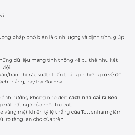
hủ
ương pháp phổ biến là định lượng và định tính, giúp
 những dữ liệu mang tính thống kê cụ thể như kết
 đội.
 bàn/trận, thì xác suất chiến thắng nghiêng rõ về đội
ách thắng, hay hai đội hòa.
i có ảnh hưởng không nhỏ đến
cách nhà cái ra kèo
.
g mặt bất ngờ của một trụ cột.
ane vắng mặt khiến tỷ lệ thắng của Tottenham giảm
i ro tăng lên cho cửa trên.