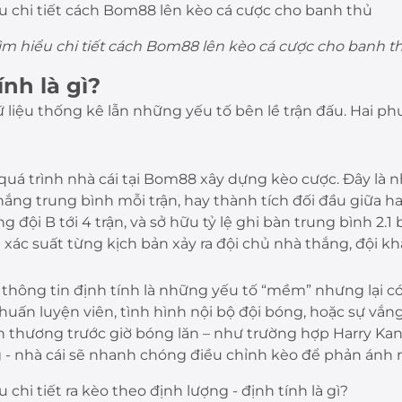
ìm hiểu chi tiết cách Bom88 lên kèo cá cược cho banh t
nh là gì?
 liệu thống kê lẫn những yếu tố bên lề trận đấu. Hai ph
quá trình nhà cái tại Bom88 xây dựng kèo cược. Đây là
hắng trung bình mỗi trận, hay thành tích đối đầu giữa hai
g đội B tới 4 trận, và sở hữu tỷ lệ ghi bàn trung bình 2.1
 xác suất từng kịch bản xảy ra đội chủ nhà thắng, đội kh
g, thông tin định tính là những yếu tố “mềm” nhưng lạ
 huấn luyện viên, tình hình nội bộ đội bóng, hoặc sự vắn
ấn thương trước giờ bóng lăn – như trường hợp Harry K
- nhà cái sẽ nhanh chóng điều chỉnh kèo để phản ánh rủ