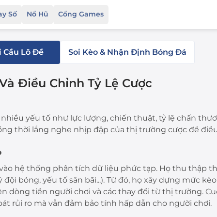
ay Số
Nổ Hũ
Cổng Games
i Cầu Lô Đề
Soi Kèo & Nhận Định Bóng Đá
Và Điều Chỉnh Tỷ Lệ Cược
t nhiều yếu tố như lực lượng, chiến thuật, tỷ lệ chấn th
ồng thời lắng nghe nhịp đập của thị trường cược để điều 
?
 hệ thống phân tích dữ liệu phức tạp. Họ thu thập thô
lý đội bóng, yếu tố sân bãi...). Từ đó, họ xây dựng mức kè
rên dòng tiền người chơi và các thay đổi từ thị trường. 
soát rủi ro mà vẫn đảm bảo tính hấp dẫn cho người chơi.