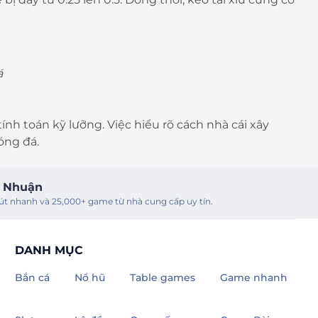
á
nh toán kỹ lưỡng. Việc hiểu rõ cách nhà cái xây
óng đá.
i Nhuận
rút nhanh và 25,000+ game từ nhà cung cấp uy tín.
DANH MỤC
Bắn cá
Nổ hũ
Table games
Game nhanh