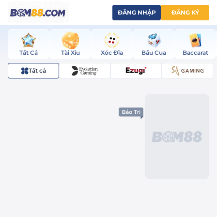
Poker
ĐĂNG NHẬP
ĐĂNG KÝ
Online
Tại
BOM88
–
Tất Cả
Tài Xỉu
Xóc Đĩa
Bầu Cua
Baccarat
Game
Tất cả
Đỉnh
Cao
Cho
Cược
Thủ
Thông
Minh