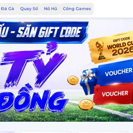
Đá Gà
Quay Số
Nổ Hũ
Cổng Games