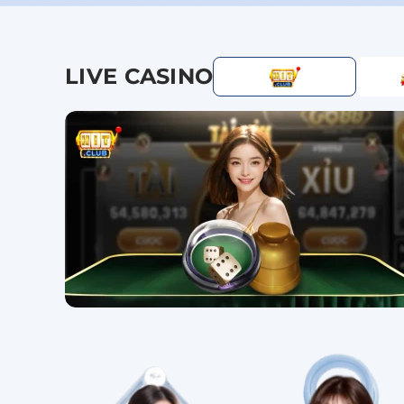
LIVE CASINO