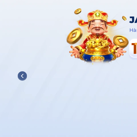
J
Hà
Euro 2024
Cup Vô Địch
5,761,550,000
5,761,550,000
252,620,000
252,6