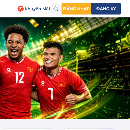
Khuyến Mãi
ĐĂNG NHẬP
ĐĂNG KÝ