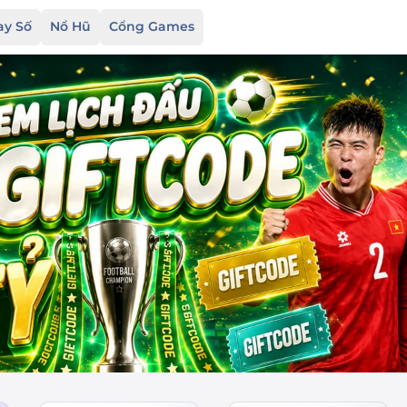
ay Số
Nổ Hũ
Cổng Games